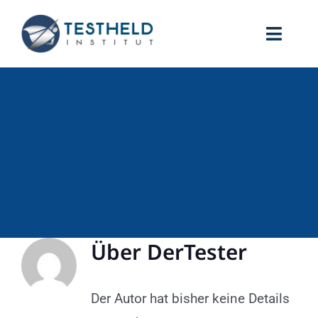
Zum
Inhalt
Toggle
springen
Naviga
Home
Testberichte
Testverfahren
Über
DerTester
Der Autor hat bisher keine Details