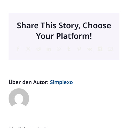
Share This Story, Choose
Your Platform!
Facebook
X
Reddit
LinkedIn
WhatsApp
Tumblr
Pinterest
Vk
Xing
E-
Mail
Über den Autor:
Simplexo